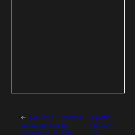
←
Alex Caro – Desarrollo
Agustín
de una semana de
Peraita –
competición en fútbol
Los