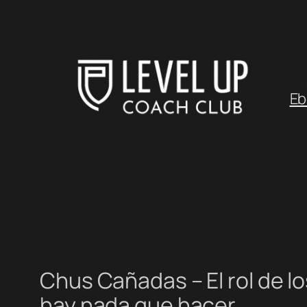
Saltar
al
contenido
Eb
Chus Cañadas – El rol de 
hay nada que hacer.